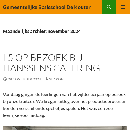
Ga
Zoeken
Gemeentelijke Basisschool De Kouter
naar
PRIMAI
de
MENU
inhoud
Maandelijks archief: november 2024
L5 OP BEZOEK BIJ
HANSSENS CATERING
29 NOVEMBER 2024
SHARON
Vandaag gingen de leerlingen van het vijfde leerjaar op bezoek
bij onze traiteur. We kregen uitleg over het productieproces en
konden verschillende spelletjes spelen. Het was een zeer
leerrijke voormiddag.