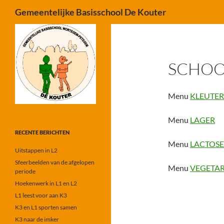
Zoeken
Gemeentelijke Basisschool De Kouter
Ga
naar
de
SCHO
inhoud
Menu
KLEUTER
Menu
LAGER
RECENTE BERICHTEN
Menu
LACTOSE
Uitstappen in L2
Sfeerbeelden van de afgelopen
Menu
VEGETAR
periode
Hoekenwerk in L1 en L2
L1 leest voor aan K3
K3 en L1 sporten samen
K3 naar de imker