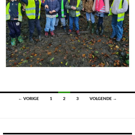
Berichten
← VORIGE
1
2
3
VOLGENDE →
navigatie