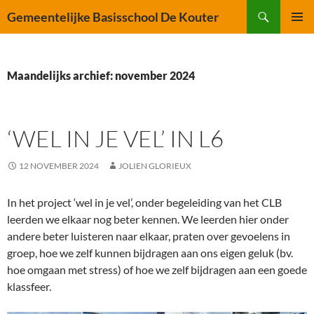
Ga
Zoeken
Gemeentelijke Basisschool De Kouter
naar
PRIMAI
de
MENU
inhoud
Maandelijks archief: november 2024
‘WEL IN JE VEL’ IN L6
12 NOVEMBER 2024
JOLIEN GLORIEUX
In het project ‘wel in je vel’, onder begeleiding van het CLB
leerden we elkaar nog beter kennen. We leerden hier onder
andere beter luisteren naar elkaar, praten over gevoelens in
groep, hoe we zelf kunnen bijdragen aan ons eigen geluk (bv.
hoe omgaan met stress) of hoe we zelf bijdragen aan een goede
klassfeer.