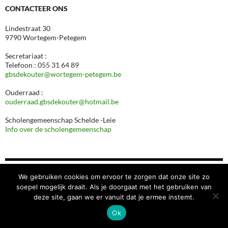
CONTACTEER ONS
Lindestraat 30
9790 Wortegem-Petegem
Secretariaat :
Telefoon : 055 31 64 89
gbsdekouter@wortegem-petegem.be
Ouderraad :
ouderraad.gbsdekouter@hotmail.be
Scholengemeenschap Schelde -Leie
Info over de scholengemeenschap
FOTOGALERIJ
We gebruiken cookies om ervoor te zorgen dat onze site zo
soepel mogelijk draait. Als je doorgaat met het gebruiken van
Sfeerbeelden sportdag
deze site, gaan we er vanuit dat je ermee instemt.
Schoolreis L3
Ok