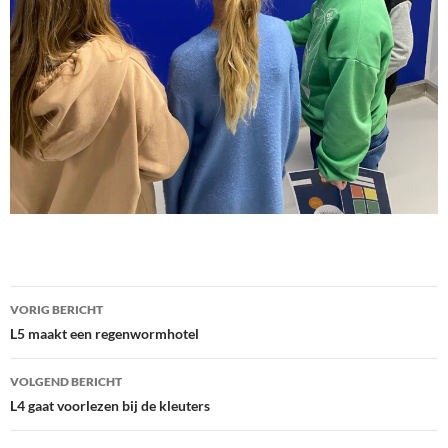
Bericht
VORIG BERICHT
navigatie
L5 maakt een regenwormhotel
VOLGEND BERICHT
L4 gaat voorlezen bij de kleuters