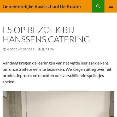
Ga
Zoeken
Gemeentelijke Basisschool De Kouter
naar
PRIMAI
de
MENU
inhoud
L5 OP BEZOEK BIJ
HANSSENS CATERING
4 DECEMBER 2023
SHARON
Vandaag kregen de leerlingen van het vijfde leerjaar de kans
om onze traiteur eens te bezoeken. We kregen uitleg over het
productieproces en mochten ook verschillende spelletjes
spelen.