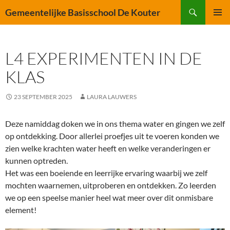
Ga
Zoeken
Gemeentelijke Basisschool De Kouter
naar
PRIMAI
de
MENU
inhoud
L4 EXPERIMENTEN IN DE
KLAS
23 SEPTEMBER 2025
LAURA LAUWERS
Deze namiddag doken we in ons thema water en gingen we zelf
op ontdekking. Door allerlei proefjes uit te voeren konden we
zien welke krachten water heeft en welke veranderingen er
kunnen optreden.
Het was een boeiende en leerrijke ervaring waarbij we zelf
mochten waarnemen, uitproberen en ontdekken. Zo leerden
we op een speelse manier heel wat meer over dit onmisbare
element!